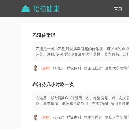
首页
乙流传染吗
乙流是一种由乙型肝炎病毒引起的传染病，可以通过血
污染、注射/使用传染源血液的医疗器械、器官移植、乙
染给健康人。预防措施包括：1.接种乙肝疫苗：乙肝疫
序进行接种。2.避免血液和体液接触：避免直接接触他
张有志
呼吸内科
副主任医师
复旦大学附属
三甲
用避孕套等安全措施以防止性传播。4.避免共用注射器
在专门的废弃物容器中。5.避免药品滥用和绝对卫生：
勤洗手等。乙流是一种可以通过多种途径传播的传染病
布洛芬几小时吃一次
染。
布洛芬一般每隔4-6小时服用一次。布洛芬是一种非处方药
物，具有镇痛、退热和抗炎作用。布洛芬的用法用量是根据
4-6小时一次，每日最大剂量不超过1200毫克。儿童
在服用布洛芬时，有一些须知事项需要注意。首先，必
张有志
呼吸内科
副主任医师
复旦大学附属
三甲
要确保不超过每日最大剂量，并避免与其他含有布洛芬
道不适的发生。若出现胃痛、胃灼热或消化不良的症状