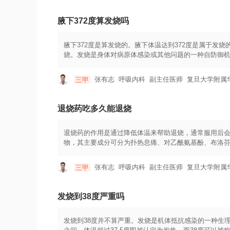
时间，一般不超过3天。3.对于儿童、孕妇、老年人、慢
同的退烧药同时使用，以免引起药物相互作用或潜在的不
腋下372度算发烧吗
或其他不适症状加重，应及时就医。
腋下372度是算发烧的。腋下体温达到372度是属于发烧的情
烧。发烧是身体对病原体感染或其他问题的一种自防御机制
时，可以采取以下措施来处理发烧：1.服用退烧药：可
用，并且咨询医生的建议。2.适当休息：发烧时，身体
张有志
呼吸内科
副主任医师
复旦大学附属
三甲
分：发烧会导致水分流失，因此及时补充水分非常重要
4.保持室内环境舒适：保持室温适中，避免过热或过冷
饮食对于加速康复非常重要。增加摄入新鲜水果、蔬菜
退烧药吃多久能退烧
议措施应根据患者的具体情况和症状来制定。如果发烧
议和治疗。此外，对于特定人群，如孕妇、老年人或免
退烧药的作用是通过降低体温来帮助退烧，通常服用后
物，其主要成分可分为扑热息痛、对乙酰氨基酚、布洛
和外周血管来降低体温。药物可以促使热量排除和强化
说明的建议。对于成人，常见的退烧药一般建议每次口服
张有志
呼吸内科
副主任医师
复旦大学附属
三甲
量。在服用药物之前应先读取药物说明书并咨询医生。
烧药可在30分钟至1小时内起效，体温会逐渐降低。如
1.忌酒：退烧药与酒精同时使用可能导致肝脏损伤风险
发烧到38度严重吗
体温。3.多饮水：保持身体水分充足，有助于利尿和排
发烧到38度并不算严重。发烧是机体抵抗感染的一种生理反