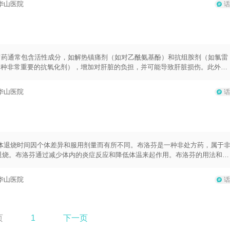
华山医院
话
症状以及持续的时间。如果体温只是暂时低于正常而无其他明显异常，可能是由
最好使用可靠准确的体温计，并按照正确的方法进行测量。平时注意保持良好的
持正常的体温。
冒药通常包含活性成分，如解热镇痛剂（如对乙酰氨基酚）和抗组胺剂（如氯雷
一种非常重要的抗氧化剂），增加对肝脏的负担，并可能导致肝脏损伤。此外，
以及增加药物的副作用。因此，为了确保身体的安全和感冒药的疗效，建议在使
感冒药后等待至少24小时才能喝酒。这样可以充分等待药物离开体内，恢复肝
华山医院
话
的是，不同类型的感冒药可能包含不同的成分，具体情况可能因药物而异。因
，并详细阅读药物说明书上的用法用量以及须知。如果有任何疑问或不确定性，
统产生负面影响，并且会导致身体脱水，这可能会加重感冒症状。因此，即使没
酒，以便身体能够有效地抵御感染并获得更快的康复。
但具体退烧时间因个体差异和服用剂量而有所不同。布洛芬是一种非处方药，属于
痛和退烧。布洛芬通过减少体内的炎症反应和降低体温来起作用。布洛芬的用法和用
-400毫克，每4-6小时可重复服用，但每天总剂量不得超过1200毫克。儿童的
下使用。在服用布洛芬期间，需要注意以下几点：1.严格按照医生或药师指导
华山医院
话
的药物一起使用，以免增加不良反应的风险。3.在使用布洛芬期间，注意监测体温变
人来说，需要根据年龄和特殊情况调整剂量和使用方式。5.不要超过建议的最大
.如果症状没有改善或恶化，请及时就医。
页
1
下一页