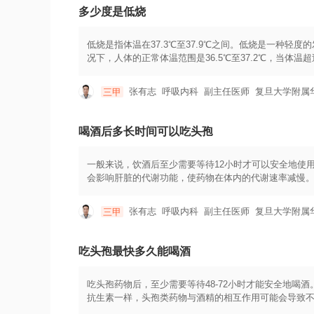
险，因此不得随意延长服用时间或增加剂量。有胃溃疡
多少度是低烧
低烧是指体温在37.3℃至37.9℃之间。低烧是一种
况下，人体的正常体温范围是36.5℃至37.2℃，当体
为高烧的情况下，就被称为低烧。低烧通常是一种征兆
先兆。一些常见的原因包括感冒、流感、喉咙痛、中耳
张有志
呼吸内科
副主任医师
复旦大学附属
三甲
烧。对于低烧的治疗，首先需要判断病因。如果低烧是
即可。对于其他原因引起的低烧，如中耳炎等，可能需
素和营养物质的食物，以帮助机体增强免疫力。需要注意
喝酒后多长时间可以吃头孢
流通，避免密闭环境；3.避免长时间暴露在高温环境中；
随其他症状，如呼吸困难、持续性恶心、剧烈头痛等，
一般来说，饮酒后至少需要等待12小时才可以安全地使
会影响肝脏的代谢功能，使药物在体内的代谢速率减慢
要的酒精与药物相互作用，导致药物疗效降低或产生不良
代谢完成，减少与药物之间的相互作用。需要注意的是
张有志
呼吸内科
副主任医师
复旦大学附属
三甲
药师的建议。他们可以考虑个人的情况，并根据的健康
需要注意以下几点：1.遵守医生或药师的用药指导，按
发红、过敏反应等，应立即停药并就医。3.不要在没有
吃头孢最快多久能喝酒
药物相互作用。4.在使用药物期间，尽量避免饮酒，遵
吃头孢药物后，至少需要等待48-72小时才能安全地
抗生素一样，头孢类药物与酒精的相互作用可能会导致
和酒精时，肝脏可能会负荷过重，导致肝脏毒性作用的