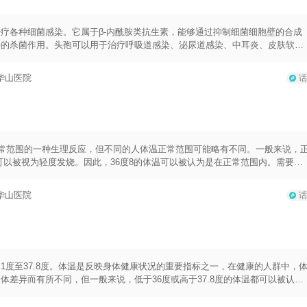
酒精可能会发生相互作用，增加药物的不良反应风险。
疗各种细菌感染。它属于β-内酰胺类抗生素，能够通过抑制细菌细胞壁的合成
好的杀菌作用。头孢可以用于治疗呼吸道感染、泌尿道感染、中耳炎、皮肤软组
脉注射或口服的方式给药，具体的用法用量应该根据患者的具体情况和医生的建
.严格按照医嘱来使用头孢，不可随意更改用药剂量或停药。剂量不足会导致治
华山医院
话
会引起过敏反应，如皮疹、荨麻疹、喉头水肿等。患者若出现过敏症状，应立即
作用，特别是使用抗凝药物或利尿剂的患者需要特别注意。
正常范围的一种生理反应，但不同的人体温正常范围可能略有不同。一般来说，
，可以被视为轻度发烧。因此，36度8的体温可以被认为是在正常范围内。需要注
能稍低于36度8，而另一些人则稍高一些。此外，体温也会受到许多因素的影
发烧时，除了体温之外，还需要考虑其他症状和个人情况。如果感到不适，如头
华山医院
话
，即使不到37度2，也建议咨询医生，了解病情并寻求适当的治疗。如果体温
状如寒战、持续高热、呼吸困难等，应立即就医，以便及时确诊并采取相应的治疗
.1度至37.8度。体温是反映身体健康状况的重要指标之一，在健康的人群中，
差异而有所不同，但一般来说，低于36度或高于37.8度的体温都可以被认为
体处于体温过低的状态，此时应该注意保暖，避免长时间暴露在寒冷环境中。低
低下、糖尿病等。如果体温持续低于正常范围，建议咨询医生以寻求进一步诊断