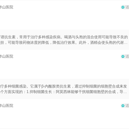
头孢类药物的相互作用可能会引起一系列不适反应，如胃部不适、呕吐、头晕、
华山医院
话
在使用头孢类药物期间至少等待48-72小时后才饮酒。此时间段可以确保药物
需要提醒的是，在使用头孢类药物期间，也要避免饮用含酒精的饮料和食物，如
能增加药物和酒精之间的相互作用风险。
广谱抗生素，常用于治疗多种感染疾病。喝酒与头孢的混合使用可能导致不良的
负担，可能导致药物浓度的降低，降低治疗效果。此外，酒精会使头孢的代谢速
果减弱。头孢和酒精一起使用还有可能引发一些不良反应，如头痛、头晕、心
可能增加胃肠道不适的风险。因此，为了确保头孢的疗效和避免不必要的不良反
华山医院
话
能有效保证药物的疗效，并降低不良反应的风险。需要注意的是，不同的头孢类
体使用头孢药物时，最好咨询医生或药师，以了解具体的用药须知和使用时限。
差异，所以建议在使用头孢之前，先了解自己的身体状况，并咨询医生的建议。
疗多种细菌感染。它属于β-内酰胺类抗生素，通过抑制细菌的细胞壁合成来发
个方面实现的：1.抑制细菌生长：阿莫西林能够干扰细菌细胞壁的合成，导致
延，从而减轻炎症症状。2.清除感染致病菌：阿莫西林对多种致病菌具有杀菌
提高免疫系统的反应：阿莫西林的治疗还能够增强免疫系统的反应，进一步帮助
华山医院
话
产生，从而加强免疫系统的消炎效果。阿莫西林通常用于治疗多种感染，如上呼
和用法会根据感染的严重程度、感染部位和患者的年龄调整。一般情况下，成人
根据体重进行调整。需要注意的是，阿莫西林只对细菌感染有效，对于病毒感染无效
用，并完成整个疗程。不得随意停药或滥用抗生素，以免导致细菌耐药性的产