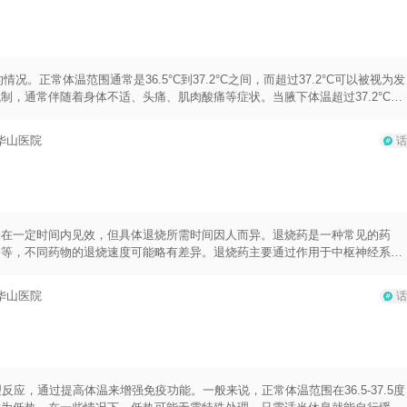
性疾病患者等特殊人群，要特别注意使用退烧药的安全性和适用性。4.不要将不
良反应。5.使用退烧药后，需要监测体温的下降情况，如果体温一直持续升高
况。正常体温范围通常是36.5°C到37.2°C之间，而超过37.2°C可以被视为发
，通常伴随着身体不适、头痛、肌肉酸痛等症状。当腋下体温超过37.2°C
以使用非处方的退烧药物，如对乙酰氨基酚或布洛芬。但务必按照药品说明使
需要休息以应对病原体侵袭。保持充足的睡眠和休息，有助于身体康复。3.补充
华山医院
话
。喝足够的水或其他补充液体，如果汁或口服补液溶液，有助于保持体液平衡。
。使用湿毛巾或轻柔的风扇有助于降低体温。5.注意饮食：易消化的、富含营养
和蛋白质，合理搭配饮食有助于身体抵抗力提高。需要注意的是，临床上通常建
伴随其他严重症状，如呼吸困难、昏迷或严重头痛等，应立即就医寻求医生的建
疫功能低下的人，发烧可能需要更加谨慎处理。
会在一定时间内见效，但具体退烧所需时间因人而异。退烧药是一种常见的药
芬等，不同药物的退烧速度可能略有差异。退烧药主要通过作用于中枢神经系统
体内降温机制，以缓解发热症状。具体用法用量方面，首先应该遵循医生或药物
药片1-2片，每天不超过4次。至于儿童，应根据其年龄和体重来确定用药剂
华山医院
话
需要注意的是，服用退烧药应控制剂量和时间，避免过度使用。通常情况下，退
果服药后2小时内体温未见明显改善，建议咨询医生。同时应注意以下几个方面：
增加。2.减少体力活动：在服药期间应减少体力活动，避免过度劳累，有助于降
除体内热量。
应，通过提高体温来增强免疫功能。一般来说，正常体温范围在36.5-37.5度