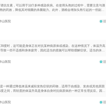
广谱抗生素，可以用于治疗多种感染疾病。在使用头孢的过程中，需要注意与酒
头孢的药效，降低其对细菌的杀菌能力。此外，酒精会增加头孢引起的一些副作
孢在体内的代谢和排出通常需要一定的时间。一般来说，头孢会在停用药物后持
类型和用药剂量。基于以上两个方面的考虑，建议吃完头孢后至少过12个小时
华山医院
话
与酒精的相互作用，并避免不必要的副作用。需要注意的是，每个人的身体状况
的意见，根据个人情况确定最佳的时间间隔。同样重要的是，不要滥用酒精和药
药时长。
至39度时，这可能是身体正在对抗某种病原体或感染。在这种情况下，体温升高
会导致一些不适感和身体疲劳，因此适当的措施可以帮助缓解症状。适当的休息
恢复和应对病原体。此外，保持水分摄入很重要，饮用足够的水可以防止脱水。
助降低体温和缓解不适感。然而，在使用药物时，应遵循正确的用药剂量和用药
华山医院
话
和过多的体力劳动，因为这可能会加重身体疲劳。保持室内的温度适宜，注意保
高烧持续时间较长（超过一天）或者伴随其他严重症状（如呕吐、昏迷、呼吸困
烧药是一种通过降低体温来减轻发热症状的药物，适用于由感染、发炎或其他原因
7.5度之间，而轻度的体温升高是身体自身对抗病原体的一种正常生理反应。因
降温。退烧药主要有对乙酰氨基酚（扑热息痛）、布洛芬（布洛芬缓释胶囊/布洛
退烧药可以根据患者的年龄、身体状况和临床表现来选择，最好在医生的指导下
华山医院
话
照剂量和用法使用，不要超过推荐剂量。2.不要长期连续使用，根据病情控制使