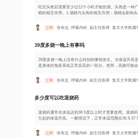
生。
吃完头孢后需要至少过12个小时才能饮酒。头孢是一种
精的相互作用。1.酒精与头孢的相互作用：酒精会影响
用，如恶心、呕吐、头晕等。2.头孢的代谢和排出：头
续一段时间内继续对细菌起作用。具体时间取决于头孢的
张有志
呼吸内科
副主任医师
复旦大学附属
三甲
再饮酒。这样能够确保头孢完全代谢和排出体外，减少
和药物反应不同，所以建议在饮酒前咨询医生或药剂师
物，遵循医生的指导，按时用药，并遵守给药剂量和用
39度多烧一晚上有事吗
39度多烧一晚上没有什么特别的事情发生。当体温升高
是身体的免疫系统正常反应的一部分。然而，高烧可能
非常重要。保持足够的睡眠和休息时间，可以帮助身体
药物可以用于缓解症状。非处方药如解热镇痛药可以帮
张有志
呼吸内科
副主任医师
复旦大学附属
三甲
频率，并根据医生的建议服用。建议尽量避免剧烈活动
持空气流通，有助于舒缓不适感。值得注意的是，如果
难等），应及时就医并咨询医生的建议。
多少度可以吃退烧药
退烧药通常在体温达到38.5度以上时才需要使用。退
引起的体温升高。一般情况下，正常体温范围在36.5-3
此，只有当体温超过38.5度时，才建议使用退烧药进行
芬颗粒）、阿司匹林（阿司匹林片）等。具体使用哪种
张有志
呼吸内科
副主任医师
复旦大学附属
三甲
使用。在使用退烧药时，需要注意以下几点：1.严格按