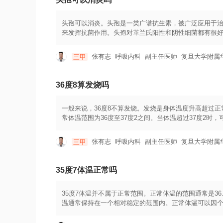
下使用。4.在使用头孢期间，应避免饮酒，因为头孢与
头孢可以消炎。头孢是一类广谱抗生素，被广泛应用于治
来发挥抗菌作用。头孢对革兰氏阳性和阴性细菌都有很
织感染、腹腔感染等多种细菌感染疾病。它可以通过静
议来确定。在使用头孢的过程中，需要注意以下几点：1
张有志
呼吸内科
副主任医师
复旦大学附属
三甲
疗失败，剂量过大则可能会出现不良反应。2.头孢可能
停药并告知医生。3.头孢和其他药物之间可能存在相互
36度8算发烧吗
一般来说，36度8不算发烧。发烧是身体温度升高超过
常体温范围为36度至37度2之间。当体温超过37度2时
意的是，个体之间存在一定的差异。一些人的正常体温可
响，如环境温度和个人活动水平等。因此，在评估是否
张有志
呼吸内科
副主任医师
复旦大学附属
三甲
痛、乏力、喉咙痛等，并且体温超过了个人正常体温范围
过了37度2，特别是超过38度，或出现其他明显的症
施。
35度7体温正常吗
35度7体温并不属于正常范围。正常体温的范围通常是36
温通常保持在一个相对稳定的范围内。正常体温可以因个体
是异常的。当人体的体温低于正常范围时，可能表明身
体温还可能是某些疾病或服药引起的，比如甲状腺功能