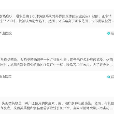
、肝肾功能不全、心血管疾病、哮喘或过敏史的患者应谨慎使用药物。
轻度的发热症状，通常是由于机体免疫系统对外界病原体的应激反应引起的。正常情
温超过37.2℃时，就被认为是发热了。然而，体温略高于正常范围，但不足以被视
性症状，可能是某种感染、炎症、病毒或细菌感染、药物反应或其他潜在疾病的
炎等。此外，一些慢性疾病，如类风湿性关节炎、红斑狼疮等，也可能引起低
华山医院
话
由感冒或流感等病毒感染引起的，通常只需要休息、多喝水、适当使用退烧药物
要针对具体病因进行治疗。在治疗期间，要保持充足的休息，适当增加摄取维生
以下几点：1.低烧期间要注意保持充足的水分摄入，避免脱水；2.保持室内空
4.使用退烧药时，应按照医生建议的剂量使用，并遵守使用说明；5.如果低烧
应及时就医诊断。
用头孢类药物。头孢类药物属于一种广谱抗生素，用于治疗多种细菌感染。饮酒
。同时，酒精会对头孢类药物的疗效产生干扰，降低其治疗效果。为了避免不必
反应，建议在使用头孢类药物前至少等待12小时。这段时间可以让酒精在体内
，每个人的代谢能力可能会有所不同，所以建议在使用头孢类药物前咨询医生或
华山医院
话
状况、药物剂量和饮酒情况来制定最合适的用药方案。在使用头孢类药物时，还
照给定的剂量和用法用量使用药物。2.如果出现严重不良反应，如呼吸困难、皮
医生指导的情况下自行使用头孢类药物，也不要与其他药物一同使用，以免出现
循医生或药师的饮食禁忌措施，以免干扰药物的疗效。
喝酒。头孢类药物是一种广泛使用的抗生素，用于治疗多种细菌感染。然而，与其
不良反应。头孢类药物和酒精都需要经过肝脏代谢。当同时消耗大量头孢类药物
风险增加。酒精可以改变药物在体内的代谢和排泄方式。这可能导致药物在体内