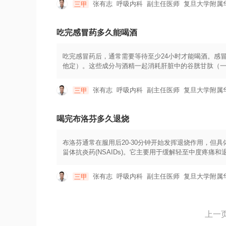
张有志
呼吸内科
副主任医师
复旦大学附属
三甲
和治疗。对于个体的体温异常，需要注意是否伴随其他
于环境因素或测量方法不准确导致的。在测量体温时，
生活习惯，养成良好的作息规律和饮食习惯，有助于维
吃完感冒药多久能喝酒
吃完感冒药后，通常需要等待至少24小时才能喝酒。感
他定）。这些成分与酒精一起消耗肝脏中的谷胱甘肽（
酒精会减弱感冒药的疗效，降低身体免疫力，延长病情
用感冒药期间避免饮酒。具体而言，一般建议在停止使用
张有志
呼吸内科
副主任医师
复旦大学附属
三甲
脏功能，并避免药物和酒精之间的相互作用。需要注意
此，在使用感冒药期间，最好遵循医生或药剂师的建议
请咨询专业的医疗保健人员。酒精本身也可能对免疫系
喝完布洛芬多久退烧
有服用感冒药，当感到不适或患有感冒时，最好避免饮
布洛芬通常在服用后20-30分钟开始发挥退烧作用，
甾体抗炎药(NSAIDs)。它主要用于缓解轻至中度疼
量根据个人情况会有所不同。一般来说，成人每次服用200
剂量根据年龄和体重来确定，请在儿科医生或药师的指导
张有志
呼吸内科
副主任医师
复旦大学附属
三甲
的剂量和用法服用。2.避免与其他含有NSAIDs成分
化，并遵循医生指示进行退烧措施。4.对于儿童和老年
量，并且不要使用过去超过10天，除非医生另有指示。6
上一