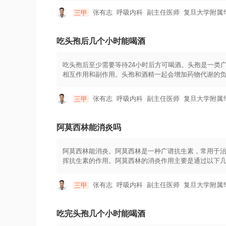
滞留时间过长，增加了不良反应的风险。第三，酒精与
张有志
呼吸内科
副主任医师
复旦大学附属
三甲
心悸、低血压等。因此，为了避免不良反应的发生，建议
全代谢和排泄，减少药物和酒精之间的相互作用风险。
含酒精的口服药物、含酒精的口腔清洗液等。这些都可
吃头孢后几个小时能喝酒
吃头孢后至少需要等待24小时后方可喝酒。头孢是一类
相互作用和副作用。头孢和酒精一起会增加药物代谢的
度增加，可能导致药物过早的代谢和排出，也使药物效
悸、恶心、呕吐等。此外，酒精还会引起胃肠道刺激，
张有志
呼吸内科
副主任医师
复旦大学附属
三甲
应，建议在服用头孢后至少等待24小时后再饮酒。这样
药物可能有不同的半衰期和药代动力学特性，因此在具
同时，每个人的身体情况不同，药物的代谢速度也会有
阿莫西林能消炎吗
阿莫西林能消炎。阿莫西林是一种广谱抗生素，常用于治
挥抗生素的作用。阿莫西林的消炎作用主要是通过以下几
细菌无法正常生长和繁殖。这样可以阻止细菌的进一步蔓
作用，能够直接杀死感染的细菌，减少炎症的程度。3.
张有志
呼吸内科
副主任医师
复旦大学附属
三甲
身体抵抗感染。它可以促进白细胞的活性，增加抗体的
吸道感染、下呼吸道感染、皮肤和软组织感染等。剂量
每次口服500-1000毫克，每天3次；儿童的剂量会
吃完头孢几个小时能喝酒
在使用阿莫西林时，应遵医嘱按照正确的剂量和用法使