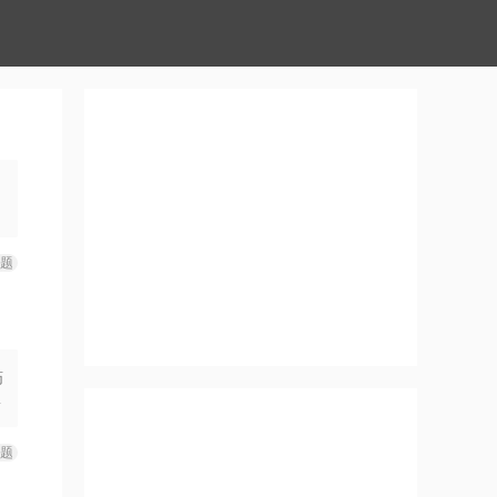
使
题
药
隔
。
题