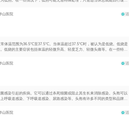
被称为低热。在一些情况下，低热可能无需特殊处理，只需适当休息就能自行缓
重，但要根据病情综合判断。若低热伴有其他症状如乏力、头痛、咳嗽、喉咙痛
.年龄和健康状况：对于婴幼儿、老年人或有慢性疾病的人来说，即使低热也可
华山医院
话
早期发现和处理潜在的健康问题。3.潜在疾病：有些疾病如中耳炎、肺炎等可
性疾病如风湿病、肾脏疾病等也可能引发低热。因此，在发烧到38度的情况
处理。若出现其他不适症状或病情加重，建议及时就医咨询专业医生。
范围为36.5°C至37.5°C。当体温超过37.5°C时，被认为是低烧。低烧是
染。低烧的主要症状包括体温的轻微升高、轻度乏力、轻微头痛等。在一些特殊
正在进行恶性肿瘤治疗的患者来说，由于治疗可能会导致免疫系统受损，使得患
也可能被认为是低烧。此外，对于年龄较大的患者来说，由于免疫系统功能相对
华山医院
话
36摄氏度的体温可被视为正常体温的变异范围。然而，即使体温略高于36摄氏
否为低烧，最好咨询医生进行专业的确诊。此外，个体间存在体温差异，有些人
5摄氏度左右。因此，要综合各项指标进行判断，而不仅仅依靠体温来确定是否为
细菌感染引起的疾病。它可以通过杀死细菌或阻止其生长来消除感染。头孢可以
、上呼吸道感染、下呼吸道感染、尿路感染等。头孢有许多不同的类型和品牌，
都有其适应症和用法用量的差异，因此在使用头孢前需要咨询医生或药师的指
用法用量的具体指导应根据患者的年龄、体重、病情严重程度以及感染部位等因
华山医院
话
方指示，并且应按时按量服用，以确保药物的最佳疗效。在使用头孢期间，需要
自行增减剂量或停药。2.头孢可能会引起一些不良反应，如恶心、呕吐、腹泻、
存在某些疾病或过敏史的患者，可能需要避免使用头孢，或者需要在医生的监督