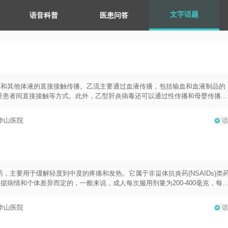
文字话题
语音科普
医患问答
液和其他体液的直接接触传播。乙流主要通过血液传播，包括输血和血液制品的
肝患者间直接接触等方式。此外，乙型肝炎病毒还可以通过性传播和母婴传播传
苗可以有效预防乙型肝炎病毒的感染，建议按照相关公共卫生部门的推荐接种程
人的血液和其他体液，避免共用牙刷、剃须刀等个人用品。3.采取安全性行为：
华山医院
话
和针头：在注射药物或接受医疗过程时，确保使用一次性注射器和针头，并丢弃
避免滥用药物，特别是使用注射剂滥用药物，同时保持良好的个人卫生习惯，如
，但通过合理的防护措施和良好的个人卫生习惯，可以有效地预防其传播和感
，主要用于缓解轻度到中度的疼痛和发热。它属于非甾体抗炎药(NSAIDs)类
病情和个体差异而定的，一般来说，成人每次服用剂量为200-400毫克，每
的布洛芬用量应依据其年龄和体重进行调整，通常医生会根据具体情况来给出指导
须按照医生或药师的建议来使用药物，并遵循药物说明书上的用药指导。患者需
华山医院
话
成分的药物同时使用。其次，服用布洛芬时要注意饭前或饭后服用，以减少胃肠
，应及时告知医生。此外，长期或超量使用布洛芬可能会增加胃肠道出血的风